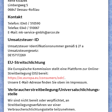
René Ksiazek
Limbergweg 5
06847 Dessau-Roßlau
Kontakt
Telefon: 0340 / 510590
Telefax: 0340 / 510067
E-Mail: mk-service-gmbh@arcor.de
Umsatzsteuer-ID
Umsatzsteuer-Identifikationsnummer gemäß § 27 a
Umsatzsteuergesetz:
DE157172269
EU-Streitschlichtung
Die Europäische Kommission stellt eine Plattform zur Online-
Streitbeilegung (OS) bereit:
https://ec.europa.eu/consumers/odr/
.
Unsere E-Mail-Adresse finden Sie oben im Impressum.
Verbraucher­streit­beilegung/Universal­schlichtungs­
stelle
Wir sind nicht bereit oder verpflichtet, an
Streitbeilegungsverfahren vor einer
Verbraucherschlichtungsstelle teilzunehmen.